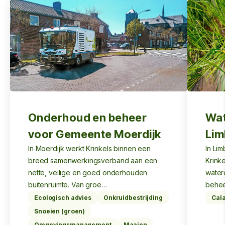
Onderhoud en beheer
Wat
voor Gemeente Moerdijk
Lim
In Moerdijk werkt Krinkels binnen een
In Li
breed samenwerkingsverband aan een
Krink
nette, veilige en goed onderhouden
water
buitenruimte. Van groe…
behee
Ecologisch advies
Onkruidbestrijding
Cala
Snoeien (groen)
Omgevingsmanagement
Maaien