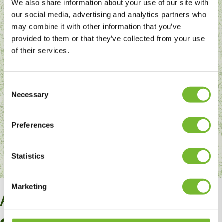
We also share information about your use of our site with
our social media, advertising and analytics partners who
may combine it with other information that you’ve
provided to them or that they’ve collected from your use
Water- en natuurgebieden
of their services.
Voor waterschappen, natuurorganisaties en
terreinbeheerders verzorgen we beheer in
Consent
gebieden met een ecologische of watergebonden
Necessary
Selection
opgave: dijken, watergangen, oevers en heide.
Plekken waar biodiversiteit en waterveiligheid hand
Preferences
in hand gaan.
Statistics
Marketing
Alle
werkzaamheden
op een rij