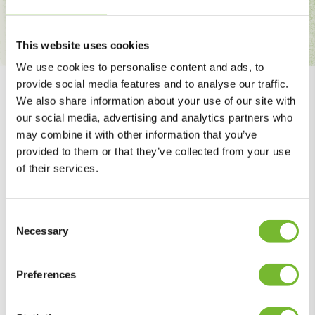
Neem contact op
This website uses cookies
We use cookies to personalise content and ads, to
provide social media features and to analyse our traffic.
We also share information about your use of our site with
Expertises
our social media, advertising and analytics partners who
may combine it with other information that you’ve
Onze diensten op
provided to them or that they’ve collected from your use
of their services.
een rij
Consent
Groenbeheer en -onderhoud
Necessary
Selection
Groenaanleg
Preferences
Boombeheer en -onderhoud