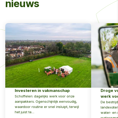
nieuws
Investeren in vakmanschap
Droge v
werk v
Schoffelen: dagelijks werk voor onze
aanpakkers. Ogenschijnlijk eenvoudig,
De bestrij
waardoor routine er snel insluipt, terwijl
landexoten
het juist te…
water- en
watergang